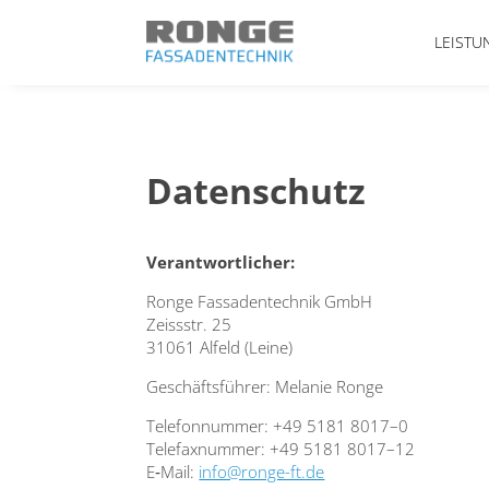
LEISTU
Datenschutz
Ver­ant­wort­li­cher:
Ron­ge Fas­sa­den­tech­nik GmbH
Zeiss­str. 25
31061 Alfeld (Lei­ne)
Geschäfts­füh­rer: Mela­nie Ron­ge
Tele­fon­num­mer: +49 5181 8017–0
Tele­fax­num­mer: +49 5181 8017–12
E‑Mail:
info@ronge-ft.de