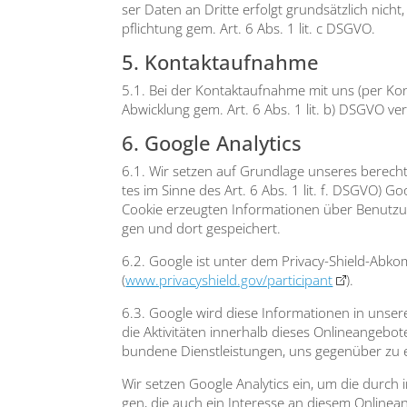
ser Daten an Drit­te erfolgt grund­sätz­lich nicht
pflich­tung gem. Art. 6 Abs. 1 lit. c DSGVO.
5. Kontaktaufnahme
5.1. Bei der Kon­takt­auf­nah­me mit uns (per Kon
Abwick­lung gem. Art. 6 Abs. 1 lit. b) DSGVO ver­a
6. Google Analytics
6.1. Wir set­zen auf Grund­la­ge unse­res berech­ti
tes im Sin­ne des Art. 6 Abs. 1 lit. f. DSGVO) Goo
Coo­kie erzeug­ten Infor­ma­tio­nen über Benut­z
gen und dort gespei­chert.
6.2. Goog­le ist unter dem Pri­va­cy-Shield-Abkom­m
(
www.privacyshield.gov/participant
).
6.3. Goog­le wird die­se Infor­ma­tio­nen in unse
die Akti­vi­tä­ten inner­halb die­ses Online­an­ge­
bun­de­ne Dienst­leis­tun­gen, uns gegen­über zu 
Wir set­zen Goog­le Ana­ly­tics ein, um die durch 
gen, die auch ein Inter­es­se an die­sem Online­