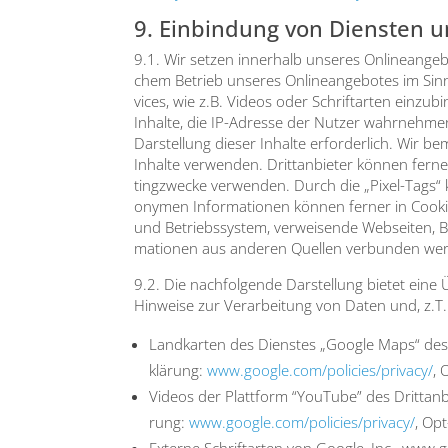
9. Einbindung von Diensten un
9.1. Wir set­zen inner­halb unse­res Online­an­ge­bo
chem Betrieb unse­res Online­an­ge­bo­tes im Sin­n
vices, wie z.B. Vide­os oder Schrift­ar­ten ein­zu­bi
Inhal­te, die IP-Adres­se der Nut­zer wahr­neh­me
Dar­stel­lung die­ser Inhal­te erfor­der­lich. Wir b
Inhal­te ver­wen­den. Dritt­an­bie­ter kön­nen fer­
ting­zwe­cke ver­wen­den. Durch die „Pixel-Tags“ 
ony­men Infor­ma­tio­nen kön­nen fer­ner in Coo
und Betriebs­sys­tem, ver­wei­sen­de Web­sei­ten, 
ma­tio­nen aus ande­ren Quel­len ver­bun­den we
9.2. Die nach­fol­gen­de Dar­stel­lung bie­tet eine
Hin­wei­se zur Ver­ar­bei­tung von Daten und, z.T.
Land­kar­ten des Diens­tes „Goog­le Maps“ des 
klä­rung:
www.google.com/policies/privacy/
, 
Vide­os der Platt­form “You­Tube” des Dritt­an
rung:
www.google.com/policies/privacy/
, Op
Exter­ne Schrift­ar­ten von Goog­le, Inc., www