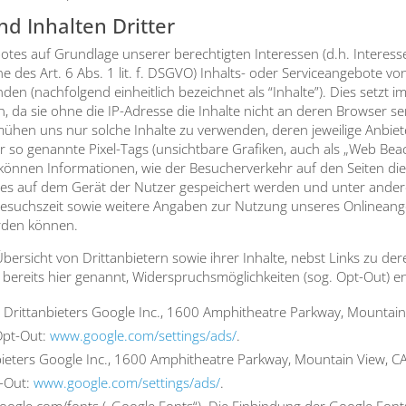
d Inhalten Dritter
­tes auf Grund­la­ge unse­rer berech­tig­ten Inter­es­sen (d.h. Inter­es­se
e des Art. 6 Abs. 1 lit. f. DSGVO) Inhalts- oder Ser­vice­an­ge­bo­te vo
n­den (nach­fol­gend ein­heit­lich bezeich­net als “Inhal­te”). Dies setzt i
n, da sie ohne die IP-Adres­se die Inhal­te nicht an deren Brow­ser se
emü­hen uns nur sol­che Inhal­te zu ver­wen­den, deren jewei­li­ge Anbie­te
ner so genann­te Pixel-Tags (unsicht­ba­re Gra­fi­ken, auch als „Web Bea­c
kön­nen Infor­ma­tio­nen, wie der Besu­cher­ver­kehr auf den Sei­ten die
­kies auf dem Gerät der Nut­zer gespei­chert wer­den und unter ande­r
Besuchs­zeit sowie wei­te­re Anga­ben zur Nut­zung unse­res Online­an­ge
r­den kön­nen.
 Über­sicht von Dritt­an­bie­tern sowie ihrer Inhal­te, nebst Links zu dere
 bereits hier genannt, Wider­spruchs­mög­lich­kei­ten (sog. Opt-Out) ent
Dritt­an­bie­ters Goog­le Inc., 1600 Amphi­theat­re Park­way, Moun­tai
Opt-Out:
www.google.com/settings/ads/
.
­bie­ters Goog­le Inc., 1600 Amphi­theat­re Park­way, Moun­tain View, C
t-Out:
www.google.com/settings/ads/
.
.google.com/fonts („Goog­le Fonts“). Die Ein­bin­dung der Goog­le Fonts