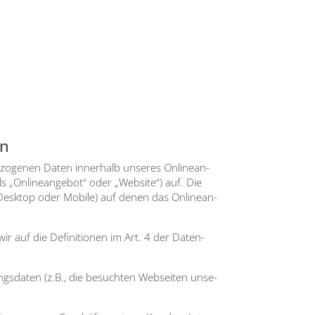
en
­zo­ge­nen Daten inner­halb unse­res Online­an­
s „Online­an­ge­bot“ oder „Web­site“) auf. Die
. Desk­top oder Mobi­le) auf denen das Online­an­
 wir auf die Defi­ni­tio­nen im Art. 4 der Daten­
ngs­da­ten (z.B., die besuch­ten Web­sei­ten unse­