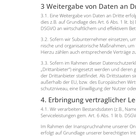
3 Weitergabe von Daten an Dr
3.1. Eine Wei­ter­ga­be von Daten an Drit­te erf
dies z.B. auf Grund­la­ge des Art. 6 Abs. 1 lit. b)
DSGVO an wirt­schaft­li­chem und effek­ti­vem Bet
3.2. Sofern wir Sub­un­ter­neh­mer ein­set­zen, um 
ni­sche und orga­ni­sa­to­ri­sche Maß­nah­men, um
Hier­zu zäh­len auch ent­spre­chen­de Ver­trä­ge zur
3.3. Sofern im Rah­men die­ser Daten­schutz­er­kl
„Dritt­an­bie­ter“) ein­ge­setzt wer­den und deren 
der Dritt­an­bie­ter statt­fin­det. Als Dritt­staa­t
außer­halb der EU, bzw. des Euro­päi­schen Wirt­
schutz­ni­veau, eine Ein­wil­li­gung der Nut­zer oder
4. Erbringung vertraglicher L
4.1. Wir ver­ar­bei­ten Bestands­da­ten (z.B., Nam
Ser­vice­leis­tun­gen gem. Art. 6 Abs. 1 lit b. DSG
Im Rah­men der Inan­spruch­nah­me unse­rer Online
erfolgt auf Grund­la­ge unse­rer berech­tig­ten In