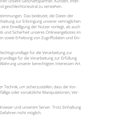
ö­ren unse­re Geschäfts­part­ner, Kun­den, Inter­
ind geschlechts­neu­tral zu ver­ste­hen.
­be­stim­mun­gen. Das bedeu­tet, die Daten der
r­bei­tung zur Erbrin­gung unse­rer ver­trag­li­chen
 eine Ein­wil­li­gung der Nut­zer vor­liegt, als auch
ieb und Sicher­heit unse­res Online­an­ge­bo­tes im
­cken sowie Erhe­bung von Zugriffs­da­ten und Ein­
Rechts­grund­la­ge für die Ver­ar­bei­tung zur
und­la­ge für die Ver­ar­bei­tung zur Erfül­lung
r Wah­rung unse­rer berech­tig­ten Inter­es­sen Art.
er Tech­nik, um sicher­zu­stel­len, dass die Vor­
i­ge oder vor­sätz­li­che Mani­pu­la­tio­nen, Ver­
Brow­ser und unse­rem Ser­ver. Trotz Ein­hal­tung
e Gefah­ren nicht mög­lich.