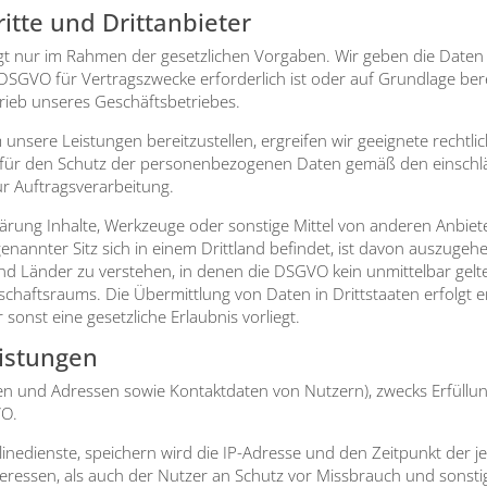
itte und Drittanbieter
olgt nur im Rah­men der gesetz­li­chen Vor­ga­ben. Wir geben die Daten
 DSGVO für Ver­trags­zwe­cke erfor­der­lich ist oder auf Grund­la­ge berech
rieb unse­res Geschäfts­be­trie­bes.
unse­re Leis­tun­gen bereit­zu­stel­len, ergrei­fen wir geeig­ne­te recht­
 für den Schutz der per­so­nen­be­zo­ge­nen Daten gemäß den ein­schlä­gi
 Auf­trags­ver­ar­bei­tung.
ä­rung Inhal­te, Werk­zeu­ge oder sons­ti­ge Mit­tel von ande­ren Anbie
genann­ter Sitz sich in einem Dritt­land befin­det, ist davon aus­zu­ge­he
en sind Län­der zu ver­ste­hen, in denen die DSGVO kein unmit­tel­bar gel­
schafts­raums. Die Über­mitt­lung von Daten in Dritt­staa­ten erfolgt 
 sonst eine gesetz­li­che Erlaub­nis vor­liegt.
eistungen
en und Adres­sen sowie Kon­takt­da­ten von Nut­zern), zwecks Erfül­lung 
VO.
­diens­te, spei­chern wird die IP-Adres­se und den Zeit­punkt der jewe
ter­es­sen, als auch der Nut­zer an Schutz vor Miss­brauch und sons­ti­g