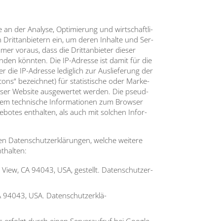
 an der Ana­ly­se, Opti­mie­rung und wirt­schaft­li­
n Dritt­an­bie­tern ein, um deren Inhal­te und Ser­
mmer vor­aus, dass die Dritt­an­bie­ter die­ser
n­den könn­ten. Die IP-Adres­se ist damit für die
r die IP-Adres­se ledig­lich zur Aus­lie­fe­rung der
ons“ bezeich­net) für sta­tis­ti­sche oder Mar­ke­
­ser Web­site aus­ge­wer­tet wer­den. Die pseud­
em tech­ni­sche Infor­ma­tio­nen zum Brow­ser
­bo­tes ent­hal­ten, als auch mit sol­chen Infor­
n Daten­schutz­er­klä­run­gen, wel­che wei­te­re
­hal­ten:
n View, CA 94043, USA, gestellt. Daten­schutz­er­
A 94043, USA. Daten­schutz­er­klä­
 erfolgt durch einen Ser­ver­auf­ruf bei Goog­le