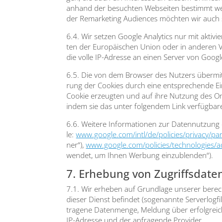
anhand der besuch­ten Web­sei­ten bestimmt wer­den
der Remar­ke­ting Audi­en­ces möch­ten wir auch si
6.4. Wir set­zen Goog­le Ana­ly­tics nur mit akti­v
ten der Euro­päi­schen Uni­on oder in ande­ren V
die vol­le IP-Adres­se an einen Ser­ver von Goog
6.5. Die von dem Brow­ser des Nut­zers über­mit­
rung der Coo­kies durch eine ent­spre­chen­de Ein
Coo­kie erzeug­ten und auf ihre Nut­zung des Onl
indem sie das unter fol­gen­dem Link ver­füg­ba­re 
6.6. Wei­te­re Infor­ma­tio­nen zur Daten­nut­zun
le:
www.google.com/intl/de/policies/privacy/pa
ner“),
www.google.com/policies/technologies/a
wen­det, um Ihnen Wer­bung ein­zu­blen­den“).
7. Erhebung von Zugriffsdaten
7.1. Wir erhe­ben auf Grund­la­ge unse­rer berech
die­ser Dienst befin­det (soge­nann­te Ser­ver­lo
tra­ge­ne Daten­men­ge, Mel­dung über erfolg­rei­c
IP-Adres­se und der anfra­gen­de Pro­vi­der.