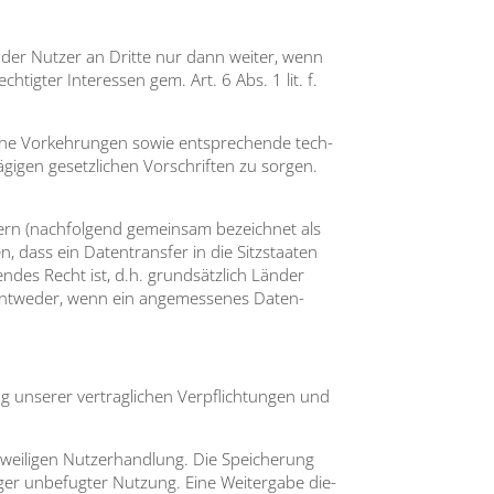
 der Nut­zer an Drit­te nur dann wei­ter, wenn
­tig­ter Inter­es­sen gem. Art. 6 Abs. 1 lit. f.
li­che Vor­keh­run­gen sowie ent­spre­chen­de tech­
­gen gesetz­li­chen Vor­schrif­ten zu sor­gen.
­tern (nach­fol­gend gemein­sam bezeich­net als
n, dass ein Daten­trans­fer in die Sitz­staa­ten
ten­des Recht ist, d.h. grund­sätz­lich Län­der
ent­we­der, wenn ein ange­mes­se­nes Daten­
unse­rer ver­trag­li­chen Ver­pflich­tun­gen und
i­li­gen Nut­zer­hand­lung. Die Spei­che­rung
er unbe­fug­ter Nut­zung. Eine Wei­ter­ga­be die­