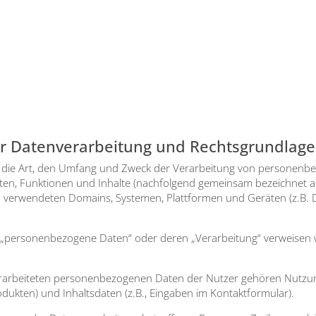
ur Datenverarbeitung und Rechtsgrundlag
er die Art, den Umfang und Zweck der Ver­ar­bei­tung von per­so­nen­be
ten, Funk­tio­nen und Inhal­te (nach­fol­gend gemein­sam bezeich­net al
en ver­wen­de­ten Domains, Sys­te­men, Platt­for­men und Gerä­ten (z.B
B. „per­so­nen­be­zo­ge­ne Daten“ oder deren „Ver­ar­bei­tung“ ver­wei­sen
ar­bei­te­ten per­so­nen­be­zo­ge­nen Daten der Nut­zer gehö­ren Nut­zu
­duk­ten) und Inhalts­da­ten (z.B., Ein­ga­ben im Kon­takt­for­mu­lar).