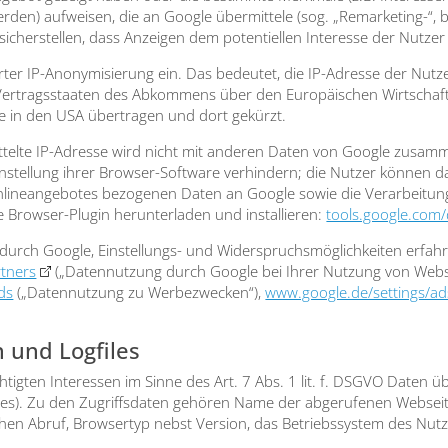
) auf­wei­sen, die an Goog­le über­mit­te­le (sog. „Remar­ke­ting-“, bzw.
cher­stel­len, dass Anzei­gen dem poten­ti­el­len Inter­es­se der Nut­zer
ier­ter IP-Anony­mi­sie­rung ein. Das bedeu­tet, die IP-Adres­se der Nut­
er­trags­staa­ten des Abkom­mens über den Euro­päi­schen Wirt­schaft
­le in den USA über­tra­gen und dort gekürzt.
tel­te IP-Adres­se wird nicht mit ande­ren Daten von Goog­le zusam­me
­stel­lung ihrer Brow­ser-Soft­ware ver­hin­dern; die Nut­zer kön­nen 
ine­an­ge­bo­tes bezo­ge­nen Daten an Goog­le sowie die Ver­ar­bei­tun
Brow­ser-Plug­in her­un­ter­la­den und instal­lie­ren:
tools.google.com
g durch Goog­le, Ein­stel­lungs- und Wider­spruchs­mög­lich­kei­ten erfa
rtners
(„Daten­nut­zung durch Goog­le bei Ihrer Nut­zung von Web­
ds
(„Daten­nut­zung zu Wer­be­zwe­cken“),
www.google.de/settings/ad
 und Logfiles
­tig­ten Inter­es­sen im Sin­ne des Art. 7 Abs. 1 lit. f. DSGVO Daten 
g­files). Zu den Zugriffs­da­ten gehö­ren Name der abge­ru­fe­nen Web­s
hen Abruf, Brow­ser­typ nebst Ver­si­on, das Betriebs­sys­tem des Nut­z