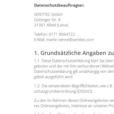
Daten­schutz­be­auf­trag­ter:
SENTITEC GmbH
Göt­tin­ger Str. 8
31061 Alfeld (Lei­ne)
Tele­fon: 0171 8064722
E‑Mail:
martin.senne@sentitec.com
1. Grundsätzliche Angaben z
1.1. Die­se Daten­schutz­er­klä­rung klärt Sie üb
ge­bo­tes und der mit ihm ver­bun­de­nen Web­sei­
Daten­schutz­er­klä­rung gilt unab­hän­gig von d
ge­bot aus­ge­führt wird.
1.2. Die ver­wen­de­ten Begriff­lich­kei­ten, wie z.
schutz­grund­ver­ord­nung (DSGVO).
Zu den im Rah­men die­ses Online­an­ge­bo­tes ver­
res Online­an­ge­bo­tes, Inter­es­se an unse­ren Pro