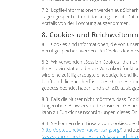
7.2. Log­file-Infor­ma­tio­nen wer­den aus Sicher
Tagen gespei­chert und danach gelöscht. Daten, der
Vor­falls von der Löschung aus­ge­nom­men.
8. Cookies und Reichweiten
8.1. Coo­kies sind Infor­ma­tio­nen, die von uns
Abruf gespei­chert wer­den. Bei Coo­kies kann es s
8.2. Wir ver­wen­den „Ses­si­on-Coo­kies“, die nur
Ihres Log­in-Sta­tus oder die Waren­korb­funk­ti­
wird eine zufäl­lig erzeug­te ein­deu­ti­ge Iden­ti­
kunft und die Spei­cher­frist. Die­se Coo­kies kö
ge­bo­tes been­det haben und sich z.B. aus­log­g
8.3. Falls die Nut­zer nicht möch­ten, dass Coo­k
lun­gen ihres Brow­sers zu deak­ti­vie­ren. Gespe
kann zu Funk­ti­ons­ein­schrän­kun­gen die­ses Onli
8.4. Sie kön­nen dem Ein­satz von Coo­kies, die der
(
http://optout.networkadvertising.org/
) und zus
(
www.youronlinechoices.com/uk/your-ad-choic