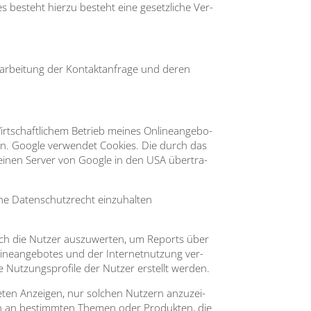
es besteht hier­zu besteht eine gesetz­li­che Ver­
ar­bei­tung der Kon­takt­an­fra­ge und deren
irt­schaft­li­chem Betrieb mei­nes Online­an­ge­bo­
 ein. Goog­le ver­wen­det Coo­kies. Die durch das
 einen Ser­ver von Goog­le in den USA über­tra­
he Daten­schutz­recht ein­zu­hal­ten
urch die Nut­zer aus­zu­wer­ten, um Reports über
line­an­ge­bo­tes und der Inter­net­nut­zung ver­
Nut­zungs­pro­fi­le der Nut­zer erstellt wer­den.
e­ten Anzei­gen, nur sol­chen Nut­zern anzu­zei­
sen an bestimm­ten The­men oder Pro­duk­ten, die