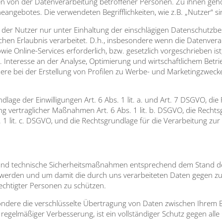
ien von der Daten­ver­ar­bei­tung betrof­fe­ner Per­so­nen. Zu ihnen geh
an­ge­bo­tes. Die ver­wen­de­ten Begriff­lich­kei­ten, wie z.B. „Nut­zer“ s
en der Nut­zer nur unter Ein­hal­tung der ein­schlä­gi­gen Daten­schutz
chen Erlaub­nis ver­ar­bei­tet. D.h., ins­be­son­de­re wenn die Daten­ver­a
ie Online-Ser­vices erfor­der­lich, bzw. gesetz­lich vor­ge­schrie­ben ist,
. Inter­es­se an der Ana­ly­se, Opti­mie­rung und wirt­schaft­li­chem Betr
­de­re bei der Erstel­lung von Pro­fi­len zu Wer­be- und Mar­ke­ting­zwe
­la­ge der Ein­wil­li­gun­gen Art. 6 Abs. 1 lit. a. und Art. 7 DSGVO, die 
g ver­trag­li­cher Maß­nah­men Art. 6 Abs. 1 lit. b. DSGVO, die Rechts­gr
s. 1 lit. c. DSGVO, und die Rechts­grund­la­ge für die Ver­ar­bei­tung zu
i­che und tech­ni­sche Sicher­heits­maß­nah­men ent­spre­chend dem Stand d
n wer­den und um damit die durch uns ver­ar­bei­te­ten Daten gegen zufäl­l
ch­tig­ter Per­so­nen zu schüt­zen.
n­de­re die ver­schlüs­sel­te Über­tra­gung von Daten zwi­schen Ihrem 
regel­mä­ßi­ger Ver­bes­se­rung, ist ein voll­stän­di­ger Schutz gegen all