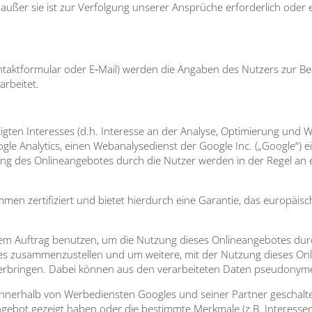
, außer sie ist zur Ver­fol­gung unse­rer Ansprü­che erfor­der­lich oder 
­takt­for­mu­lar oder E‑Mail) wer­den die Anga­ben des Nut­zers zur Be
r­bei­tet.
g­ten Inter­es­ses (d.h. Inter­es­se an der Ana­ly­se, Opti­mie­rung und W
g­le Ana­ly­tics, einen Web­ana­ly­se­dienst der Goog­le Inc. („Goog­le“)
ung des Online­an­ge­bo­tes durch die Nut­zer wer­den in der Regel an
en zer­ti­fi­ziert und bie­tet hier­durch eine Garan­tie, das euro­päi­sc
­rem Auf­trag benut­zen, um die Nut­zung die­ses Online­an­ge­bo­tes d
bo­tes zusam­men­zu­stel­len und um wei­te­re, mit der Nut­zung die­ses On
erbrin­gen. Dabei kön­nen aus den ver­ar­bei­te­ten Daten pseud­ony­me 
inner­halb von Wer­be­diens­ten Goo­gles und sei­ner Part­ner geschal­t
an­ge­bot gezeigt haben oder die bestimm­te Merk­ma­le (z.B. Inter­es­