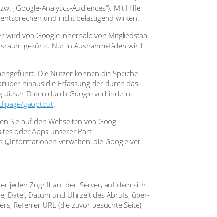
 „Goog­le-Ana­ly­tics-Audi­en­ces“). Mit Hil­fe
 ent­spre­chen und nicht beläs­ti­gend wir­ken.
zer wird von Goog­le inner­halb von Mit­glied­staa­
s­raum gekürzt. Nur in Aus­nah­me­fäl­len wird
n­ge­führt. Die Nut­zer kön­nen die Spei­che­
dar­über hin­aus die Erfas­sung der durch das
g die­ser Daten durch Goog­le ver­hin­dern,
/dlpage/gaoptout
.
h­ren Sie auf den Web­sei­ten von Goog­
sites oder Apps unse­rer Part­
s
(„Infor­ma­tio­nen ver­wal­ten, die Goog­le ver­
über jeden Zugriff auf den Ser­ver, auf dem sich
ei­te, Datei, Datum und Uhr­zeit des Abrufs, über­
ers, Refer­rer URL (die zuvor besuch­te Sei­te),