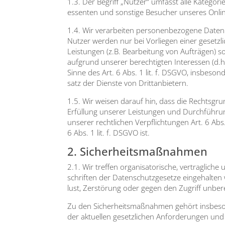
1.3. Der Begriff „Nut­zer“ umfasst alle Kate­go­r
es­sen­ten und sons­ti­ge Besu­cher unse­res Online­
1.4. Wir ver­ar­bei­ten per­so­nen­be­zo­ge­ne Dat
Nut­zer wer­den nur bei Vor­lie­gen einer gesetz­li­
Leis­tun­gen (z.B. Bear­bei­tung von Auf­trä­gen) sow
auf­grund unse­rer berech­tig­ten Inter­es­sen (d.h
Sin­ne des Art. 6 Abs. 1 lit. f. DSGVO, ins­be­son
satz der Diens­te von Dritt­an­bie­tern.
1.5. Wir wei­sen dar­auf hin, dass die Rechts­grund
Erfül­lung unse­rer Leis­tun­gen und Durch­füh­run
unse­rer recht­li­chen Ver­pflich­tun­gen Art. 6 Ab
6 Abs. 1 lit. f. DSGVO ist.
2. Sicherheitsmaßnahmen
2.1. Wir tref­fen orga­ni­sa­to­ri­sche, ver­trag­l
schrif­ten der Daten­schutz­ge­set­ze ein­ge­hal­te
lust, Zer­stö­rung oder gegen den Zugriff unbe­re
Zu den Sicher­heits­maß­nah­men gehört ins­be­so
der aktu­el­len gesetz­li­chen Anfor­de­run­gen und 