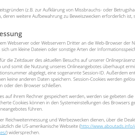
­heits­grün­den (z.B. zur Auf­klä­rung von Miss­brauchs- oder Betrugs­h
en wei­te­re Auf­be­wah­rung zu Beweis­zwe­cken erfor­der­lich ist, sin
messung
e­rem Web­ser­ver oder Web­ser­vern Drit­ter an die Web-Brow­ser der N
ich um klei­ne Datei­en oder sons­ti­ge Arten der Infor­ma­ti­ons­spei­
 für die Zeit­dau­er des aktu­el­len Besuchs auf unse­rer Online­prä­sen
on und somit die Nut­zung unse­res Online­an­ge­bo­tes über­haupt ermög
fi­ka­ti­ons­num­mer abge­legt, eine soge­nann­te Ses­si­on-ID. Außer­dem 
n­nen kei­ne ande­ren Daten spei­chern. Ses­si­on-Coo­kies wer­den gel
en oder den Brow­ser schlie­ßen.
ies auf ihrem Rech­ner gespei­chert wer­den, wer­den sie gebe­ten die e
i­cher­te Coo­kies kön­nen in den Sys­tem­ein­stel­lun­gen des Brow­sers
ne­an­ge­bo­tes füh­ren.
 Reich­wei­ten­mes­sung und Wer­be­zwe­cken die­nen, über die Deak­ti­vie
ätz­lich die US-ame­ri­ka­ni­sche Web­sei­te (
http://www.aboutads.info/
es/
) wider­spre­chen.