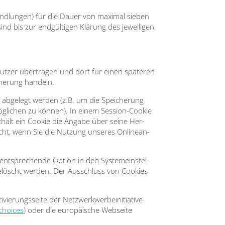
and­lun­gen) für die Dau­er von maxi­mal sie­ben
d bis zur end­gül­ti­gen Klä­rung des jewei­li­gen
ut­zer über­tra­gen und dort für einen spä­te­ren
che­rung han­deln.
z abge­legt wer­den (z.B. um die Spei­che­rung
­li­chen zu kön­nen). In einem Ses­si­on-Coo­kie
ent­hält ein Coo­kie die Anga­be über sei­ne Her­
öscht, wenn Sie die Nut­zung unse­res Online­an­
nt­spre­chen­de Opti­on in den Sys­tem­ein­stel­
 gelöscht wer­den. Der Aus­schluss von Coo­kies
­rungs­sei­te der Netz­werk­wer­be­initia­ti­ve
choices
) oder die euro­päi­sche Web­sei­te