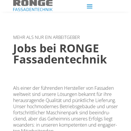
MEHR ALS NUR EIN ARBEITGEBER
Jobs bei RONGE
Fassadentechnik
Als einer der füh­ren­den Her­stel­ler von Fas­sa­den
welt­weit sind unse­re Lösun­gen bekannt für ihre
her­aus­ra­gen­de Qua­li­tät und pünkt­li­che Lie­fe­rung.
Unser hoch­mo­der­nes Betriebs­ge­bäu­de und unser
fort­schritt­li­cher Maschi­nen­park sind beein­dru­
ckend, aber das Geheim­nis unse­res Erfolgs liegt
woan­ders: in unse­ren kom­pe­ten­ten und enga­gier­