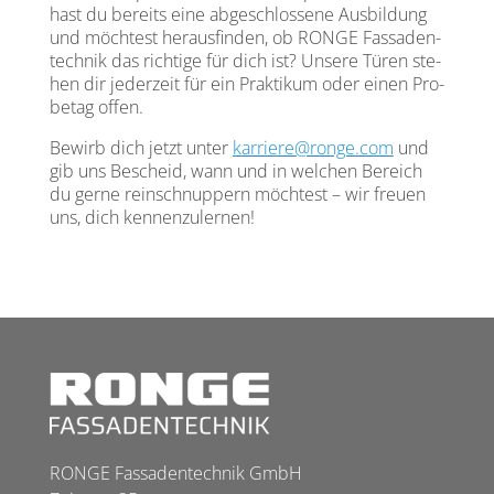
hast du bereits eine abge­schlos­se­ne Aus­bil­dung
und möch­test her­aus­fin­den, ob RONGE Fas­sa­den­
tech­nik das rich­ti­ge für dich ist? Unse­re Türen ste­
hen dir jeder­zeit für ein Prak­ti­kum oder einen Pro­
be­tag offen.
Bewirb dich jetzt unter
karriere@ronge.com
und
gib uns Bescheid, wann und in wel­chen Bereich
du ger­ne rein­schnup­pern möch­test – wir freu­en
uns, dich ken­nen­zu­ler­nen!
RONGE Fassadentechnik GmbH