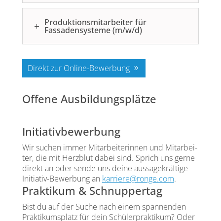
Produktionsmitarbeiter für
Fassadensysteme (m/w/d)
Direkt zur Online-Bewer­bung
Offene Ausbildungsplätze
Initiativbewerbung
Wir suchen immer Mit­ar­bei­te­rin­nen und Mit­ar­bei­
ter, die mit Herz­blut dabei sind. Sprich uns ger­ne
direkt an oder sen­de uns dei­ne aus­sa­ge­kräf­ti­ge
Initia­tiv-Bewer­bung an
karriere@ronge.com
.
Praktikum & Schnuppertag
Bist du auf der Suche nach einem span­nen­den
Prak­ti­kums­platz für dein Schü­ler­prak­ti­kum? Oder