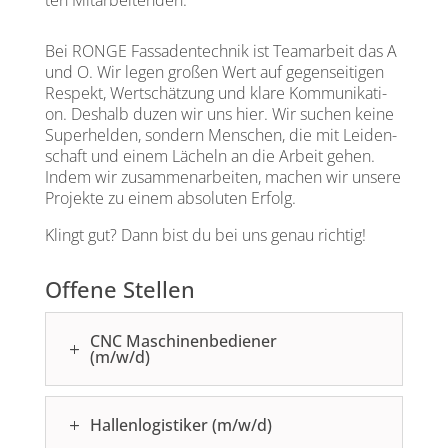
ten Mit­ar­bei­ten­den.
Bei RONGE Fas­sa­den­tech­nik ist Team­ar­beit das A
und O. Wir legen gro­ßen Wert auf gegen­sei­ti­gen
Respekt, Wert­schät­zung und kla­re Kom­mu­ni­ka­ti­
on. Des­halb duzen wir uns hier. Wir suchen kei­ne
Super­hel­den, son­dern Men­schen, die mit Lei­den­
schaft und einem Lächeln an die Arbeit gehen.
Indem wir zusam­men­ar­bei­ten, machen wir unse­re
Pro­jek­te zu einem abso­lu­ten Erfolg.
Klingt gut? Dann bist du bei uns genau rich­tig!
Offene Stellen
CNC Maschinenbediener
(m/w/d)
Hallenlogistiker (m/w/d)