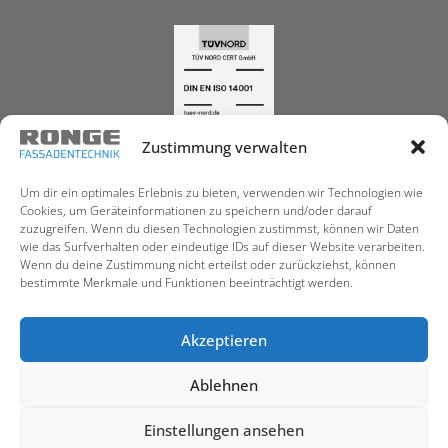
Zustimmung verwalten
Um dir ein optimales Erlebnis zu bieten, verwenden wir Technologien wie
© 2026 RONGE Fassadentechnik GmbH. Fassaden
Cookies, um Geräteinformationen zu speichern und/oder darauf
perfekt produziert. Alle Rechte vorbehalten.
zuzugreifen. Wenn du diesen Technologien zustimmst, können wir Daten
wie das Surfverhalten oder eindeutige IDs auf dieser Website verarbeiten.
RONGE Fassadentechnik
|
RONGE Gewerbebau
|
Wenn du deine Zustimmung nicht erteilst oder zurückziehst, können
RONGE Fassadenbau
|
RONGE Karriere
bestimmte Merkmale und Funktionen beeinträchtigt werden.
Hinweise:
1) Aus Gründen der besseren Lesbarkeit wird auf dieser Website bei
Personenbezeichnungen und personenbezogenen Hauptwörtern die
Akzeptieren
männliche Form verwendet. Entsprechende Begriffe gelten im Sinne
der Gleichbehandlung grundsätzlich für alle Geschlechter (m/w/d). Die
verkürzte Sprachform hat nur redaktionelle Gründe und beinhaltet
keine Wertung.
Ablehnen
2) This site is not a part of the Facebook website or Facebook Inc.
Additionally, This site is NOT endorsed by Facebook in any way.
FACEBOOK is a trademark of FACEBOOK, Inc.
Einstellungen ansehen