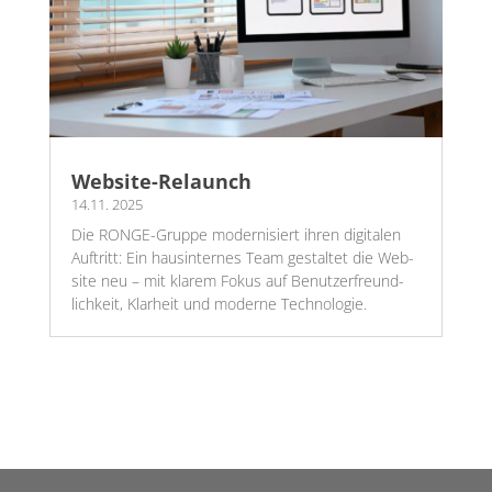
Website-Relaunch
14.11. 2025
Die RON­­GE-Grup­­pe moder­ni­siert ihren digi­ta­len
Auf­tritt: Ein haus­in­ter­nes Team gestal­tet die Web­
site neu – mit kla­rem Fokus auf Benut­zer­freund­
lich­keit, Klar­heit und moder­ne Tech­no­lo­gie.