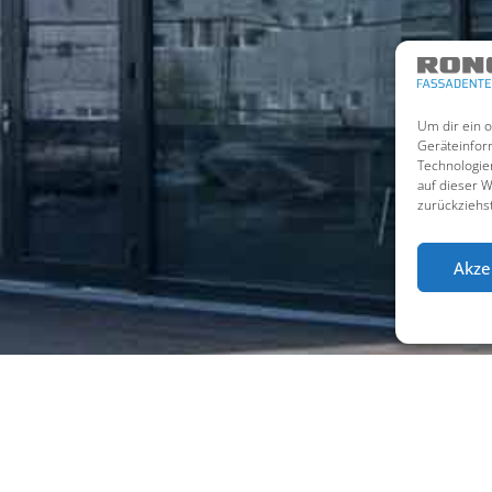
Um dir ein 
Geräteinfor
Technologie
auf dieser 
zurückziehs
Akze