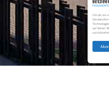
Um dir ein 
Geräteinfor
Technologie
auf dieser 
zurückziehs
Akze